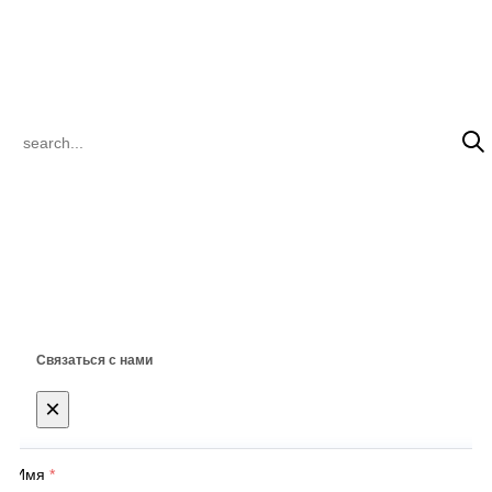
inquiry@steelclik.com
ПОИСК ПРОДУКТОВ
© 2022 CLIK Tracks Manufacturing (Jiangsu) Ltd. Все права защищены.
Связаться с нами
×
Имя
*